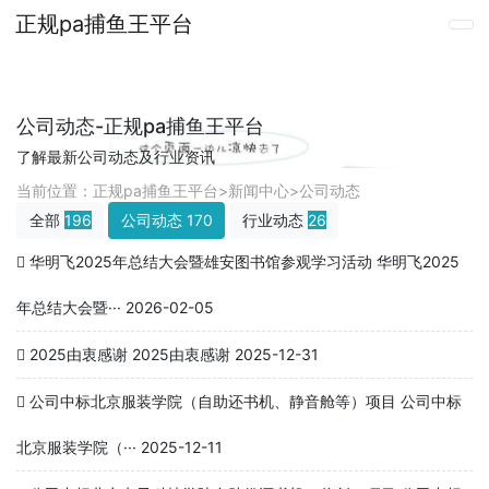
正规pa捕鱼王平台
公司动态-正规pa捕鱼王平台
了解最新公司动态及行业资讯
当前位置：
正规pa捕鱼王平台
>
新闻中心
>
公司动态
全部
196
公司动态
170
行业动态
26
华明飞2025年总结大会暨雄安图书馆参观学习活动
华明飞2025
年总结大会暨···
2026-02-05
2025由衷感谢
2025由衷感谢
2025-12-31
公司中标北京服装学院（自助还书机、静音舱等）项目
公司中标
北京服装学院（···
2025-12-11