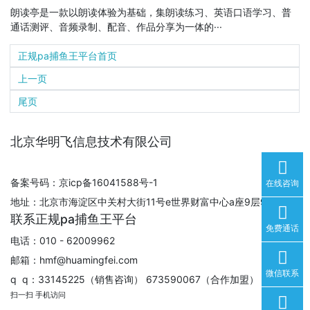
朗读亭是一款以朗读体验为基础，集朗读练习、英语口语学习、普
通话测评、音频录制、配音、作品分享为一体的···
正规pa捕鱼王平台首页
上一页
尾页
北京华明飞信息技术有限公司
备案号码：京icp备16041588号-1
在线咨询
地址：北京市海淀区中关村大街11号e世界财富中心a座9层930室
联系正规pa捕鱼王平台
免费通话
电话：010 - 62009962
邮箱：
hmf@huamingfei.com
微信联系
q q：33145225（销售咨询） 673590067（合作加盟）
扫一扫 手机访问