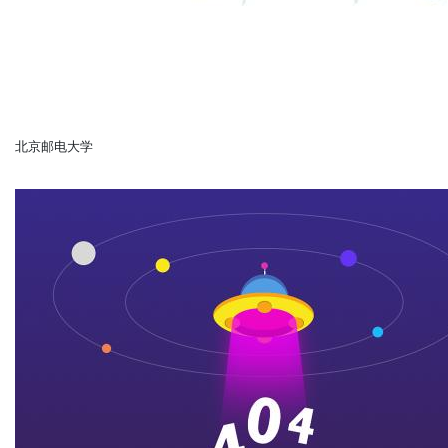
北京邮电大学