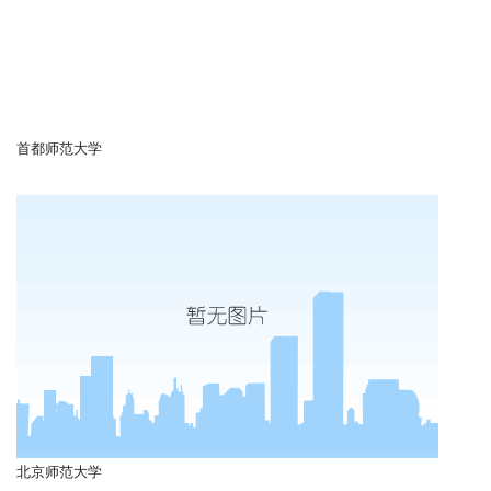
首都师范大学
北京师范大学