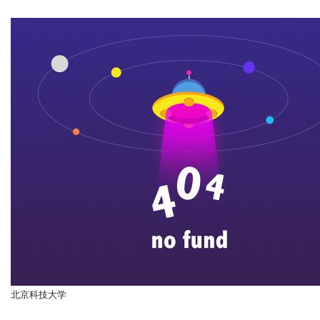
北京科技大学