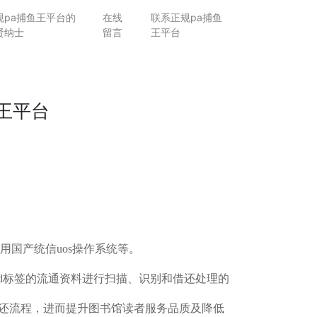
规pa捕鱼王平台的
在线
联系正规pa捕鱼
贤纳士
留言
王平台
王平台
国产统信uos操作系统等。
rfid标签的流通资料进行扫描、识别和借还处理的
/还流程，进而提升图书馆读者服务品质及降低