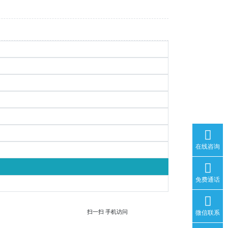
在线咨询
免费通话
扫一扫 手机访问
微信联系