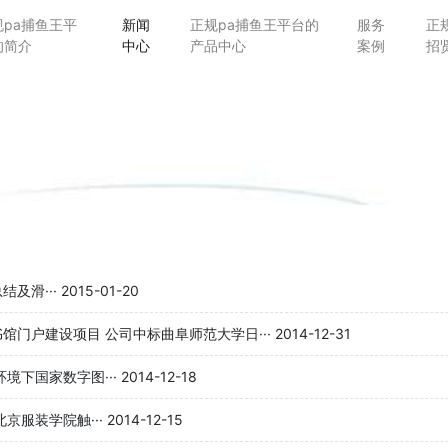
规pa捕鱼王平
新闻
正规pa捕鱼王平台的
服务
正
的简介
中心
产品中心
案例
招
结及滑···
2015-01-20
书馆门户建设项目
公司中标曲阜师范大学日···
2014-12-31
境下国家数字图···
2014-12-18
京服装学院触···
2014-12-15