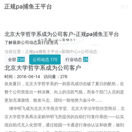
正规pa捕鱼王平台
北京大学哲学系成为公司客户-正规pa捕鱼王平台
了解最新公司动态及行业资讯
当前位置：
正规pa捕鱼王平台
>
新闻中心
>
公司动态
全部
196
公司动态
170
行业动态
26
北京大学哲学系成为公司客户
时间：2016-06-14 访问量：276
炎炎夏日，北京大学哲学系的一则喜讯成功击破了夏日的酷热，在
整个公司营造出一种凉爽、向上的活跃气氛，而各个部门人员则是
更加充满激情、散发斗志、团结一致地努力奋斗中……
继华明飞成为北京大学燕京学堂、北京大学法学院供货商后，北
京大学哲学系再次采购华明飞所提供的自助打印复印系统——以实
现自助式无人化管理，通过校园一卡通进行身份认证和收费，做到