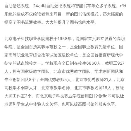
自助借还系统、24小时自助还书系统和智能书车等众多子系统。rfid
系统的建成不仅给读者带来耳目一新的图书借阅模式，还大幅度的
提高了图书流通效率。大大的提升了图书馆的水平。
北京电子科技职业学院建校于1958年，是国家首批独立设置的高职
学院，是全国百所高职示范校之一，是全国职业教育先进单位、国
家高等职业教育综合改革试验区建设单位，是全国首批百所现代学
徒制的试点院校之一。学校现有全日制在校生6860人，教职工927
人，拥有国家级教学团队、北京市优秀教学团队、学术创新团队和
专业创新团队8个；全国优秀教师5人，北京市优秀教师21人，北京
高校学术创新人才、北京市教学名师、北京市职教名师16人，技能
大师工作室3个。而北京电子科技职业学院使用图书馆rfid即可以让
老师和学生从中体验人文关怀。也可以提高图书馆的服务水平。