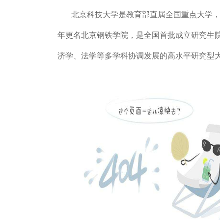
北京科技大学是教育部直属全国重点大学，学
年更名北京钢铁学院，是全国首批成立研究生院
济学、法学等多学科协调发展的高水平研究型