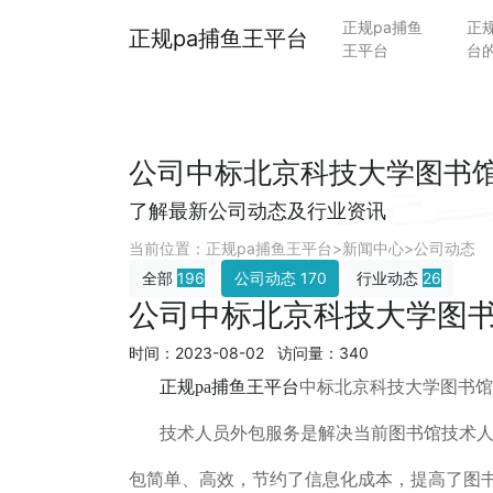
正规pa捕鱼
正
正规pa捕鱼王平台
王平台
台
公司中标北京科技大学图书馆
了解最新公司动态及行业资讯
当前位置：
正规pa捕鱼王平台
>
新闻中心
>
公司动态
全部
196
公司动态
170
行业动态
26
公司中标北京科技大学图
时间：2023-08-02 访问量：340
正规pa捕鱼王平台
中标北京科技大学图书馆
技术人员外包服务是解决当前图书馆技术
包简单、高效，节约了信息化成本，提高了图