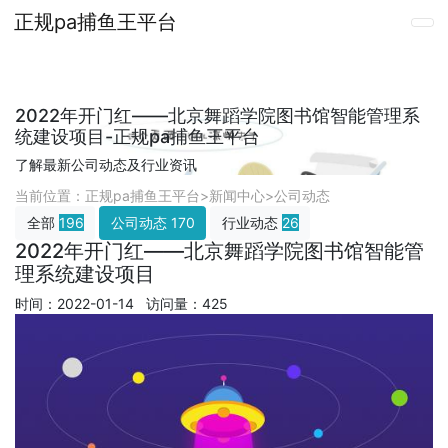
正规pa捕鱼王平台
2022年开门红——北京舞蹈学院图书馆智能管理系
统建设项目-正规pa捕鱼王平台
了解最新公司动态及行业资讯
当前位置：
正规pa捕鱼王平台
>
新闻中心
>
公司动态
全部
196
公司动态
170
行业动态
26
2022年开门红——北京舞蹈学院图书馆智能管
理系统建设项目
时间：2022-01-14 访问量：425