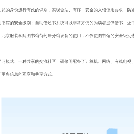
人员的身份进行有效的识别，实现合法、有序、安全的入馆使用要求；防
图书馆的安全级别；自助借还书系统可以非常方便的为读者提供借书、还
。北京服装学院图书馆芍药居分馆设备的使用，不仅使图书馆的安全级别
学习模式、一种共享的交流社区，研修间配备了计算机、网络、有线电视
了更多信息的互享和共享方式。