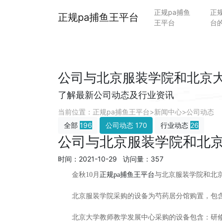
正规pa捕鱼
正
正规pa捕鱼王平台
王平台
台
公司与北京服装学院和北京大
了解最新公司动态及行业资讯
当前位置：
正规pa捕鱼王平台
>
新闻中心
>
公司动态
全部
196
公司动态
170
行业动态
26
公司与北京服装学院和北
时间：2021-10-29 访问量：357
金秋10月
正规pa捕鱼王平台
与北京服装学院和北
北京服装学院采购的设备为芍药居分馆购置，包
北京大学教师教学发展中心采购的设备包含：研