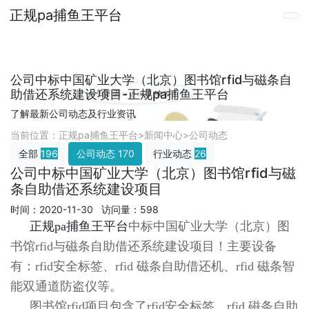
正规pa捕鱼王平台
公司中标中国矿业大学（北京）图书馆rfid与磁条自
助借还系统建设项目-正规pa捕鱼王平台
了解最新公司动态及行业资讯
当前位置：
正规pa捕鱼王平台
>
新闻中心
>
公司动态
全部
196
公司动态
170
行业动态
26
公司中标中国矿业大学（北京）图书馆rfid与磁
条自助借还系统建设项目
时间：2020-11-30 访问量：598
正规pa捕鱼王平台
中标中国矿业大学（北京）图
书馆rfid与磁条自助借还系统建设项目！主要设备
有：rfid安全标签、rfid 磁条自助借还机、rfid 磁条智
能双通道防盗仪等。
图书馆rfid项目包含了rfid安全标签、rfid 磁条自助