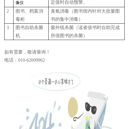
定值时自动预警。
像仪
2
图书、档案消
臭氧消毒（图书馆内针对大批量图
毒柜
书的集中消毒）
3
图书自助杀菌
紫外线杀菌（读者借书时自助完成
机
所借图书的杀菌）
如有需要，敬请垂询！
电话：010-62009962