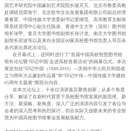
国艺术研究院中国篆刻艺术院院长骆芃芃、北京市教委高教
处调研员荣燕宁、北京歌华文化发展集团有限公司副总经理
黄春雷、中国传媒大学党委副书记姜绪范、高等教育文献保
障系统管理中心副主任陈凌、香港中文大学（深圳）图书馆
馆长张甲、复旦大学图书馆副馆长张计龙、南京大学图书馆
副馆长邵波等以及来自全国近60家高校图书馆负责人等百余
名代表出席此次论坛。
在开幕式上，还同时进行了“首届中国高校智慧图书馆
馆长论坛暨‘印记中国’走进高校首展活动”的揭幕仪式。本次
展览包括“印记中国（1949-2019）―庆祝中华人民共和国成
立70周年大众篆刻作品展”和“印记中传—中国传媒大学建校
65周年主题展”两部分内容。
在本次论坛上，十余位演讲嘉宾聚焦创新，从多个角度
分享、解读了在新时代背景下高校图书馆发展的新思维、新
方法、新策略、新角度。深入广泛的演讲内容引发了各位与
会者的深入思考和热烈探讨，切合实际又放眼未来的专业智
慧为中国高校图书馆事业发展献策献力。