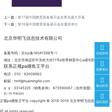
上一篇：
第77届中国教育装备展示会在青岛盛大开幕
下一篇：
第78届中国教育装备展示会在重庆举行
北京华明飞信息技术有限公司
备案号码：京icp备16041588号-1
在线咨询
地址：北京市海淀区中关村大街11号e世界财富中心a座9层930室
联系正规pa捕鱼王平台
免费通话
电话：010 - 62009962
邮箱：
hmf@huamingfei.com
微信联系
q q：33145225（销售咨询） 673590067（合作加盟）
扫一扫 手机访问
正规pa捕鱼王平台 copyright © 2018-2019 北京华明飞信息技术有限公
返回顶部
司 all rights reserved.