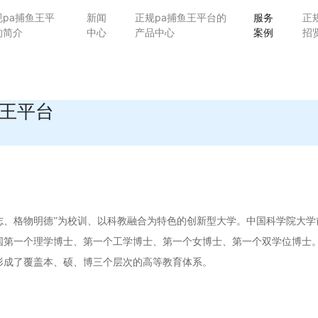
规pa捕鱼王平
新闻
正规pa捕鱼王平台的
服务
正
的简介
中心
产品中心
案例
招
鱼王平台
笃志、格物明德”为校训、以科教融合为特色的创新型大学。中国科学院大学
第一个理学博士、第一个工学博士、第一个女博士、第一个双学位博士。2
，形成了覆盖本、硕、博三个层次的高等教育体系。