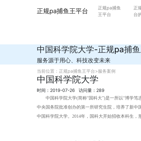
正规pa捕鱼
正
正规pa捕鱼王平台
王平台
台
中国科学院大学-正规pa捕
服务源于用心、科技改变未来
当前位置：
正规pa捕鱼王平台
>
服务案例
中国科学院大学
时间：2019-07-26 访问量：289
中国科学院大学(简称“国科大”)是一所以“博学
中央国务院批准创办的第一所研究生院，培养了新中国
中国科学院大学。2014年，国科大开始招收本科生