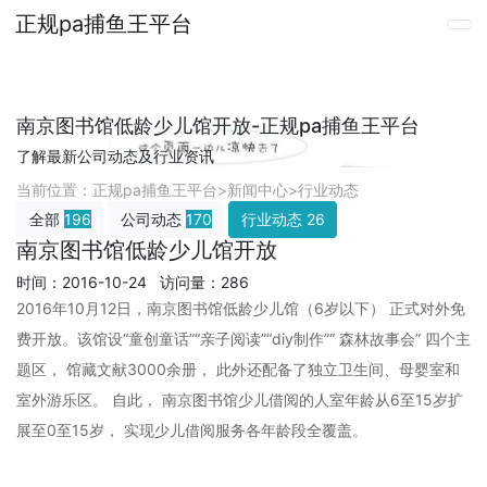
正规pa捕鱼王平台
南京图书馆低龄少儿馆开放-正规pa捕鱼王平台
了解最新公司动态及行业资讯
当前位置：
正规pa捕鱼王平台
>
新闻中心
>
行业动态
全部
196
公司动态
170
行业动态
26
南京图书馆低龄少儿馆开放
时间：2016-10-24 访问量：286
2016年10月12日，南京图书馆低龄少儿馆（6岁以下） 正式对外免
费开放。该馆设“童创童话”“亲子阅读”“diy制作”“ 森林故事会” 四个主
题区， 馆藏文献3000余册， 此外还配备了独立卫生间、母婴室和
室外游乐区。 自此， 南京图书馆少儿借阅的人室年龄从6至15岁扩
展至0至15岁， 实现少儿借阅服务各年龄段全覆盖。