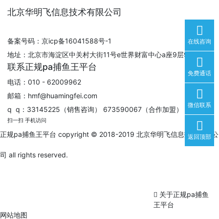
北京华明飞信息技术有限公司
备案号码：京icp备16041588号-1
在线咨询
地址：北京市海淀区中关村大街11号e世界财富中心a座9层930室
联系正规pa捕鱼王平台
免费通话
电话：010 - 62009962
邮箱：
hmf@huamingfei.com
微信联系
q q：33145225（销售咨询） 673590067（合作加盟）
扫一扫 手机访问
正规pa捕鱼王平台 copyright © 2018-2019 北京华明飞信息技术有限公
返回顶部
司 all rights reserved.
关于正规pa捕鱼
王平台
网站地图