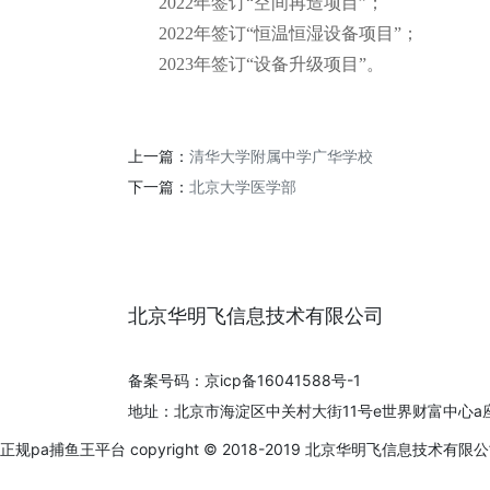
2022年签订“空间再造项目”；
2022年签订“恒温恒湿设备项目”；
2023年签订“设备升级项目”。
上一篇：
​清华大学附属中学广华学校
下一篇：
北京大学医学部
北京华明飞信息技术有限公司
备案号码：京icp备16041588号-1
地址：北京市海淀区中关村大街11号e世界财富中心a座
正规pa捕鱼王平台 copyright © 2018-2019 北京华明飞信息技术有限公司 all 