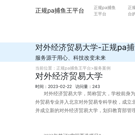
正规pa捕鱼
正
正规pa捕鱼王平台
王平台
台
对外经济贸易大学-正规pa
服务源于用心、科技改变未来
当前位置：
正规pa捕鱼王平台
>
服务案例
对外经济贸易大学
时间：2023-02-22 访问量：243
对外经济贸易大学，简称贸大，学校前身为高
外贸易专业并入北京对外贸易专科学校，成立北京
并成立新的对外经济贸易大学，划归教育部管理