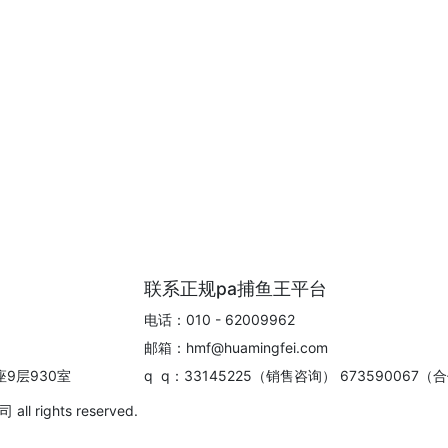
联系正规pa捕鱼王平台
电话：010 - 62009962
邮箱：
hmf@huamingfei.com
9层930室
q q：33145225（销售咨询） 673590067
rights reserved.