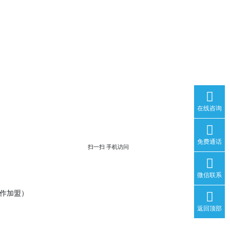
在线咨询
免费通话
扫一扫 手机访问
微信联系
（合作加盟）
返回顶部