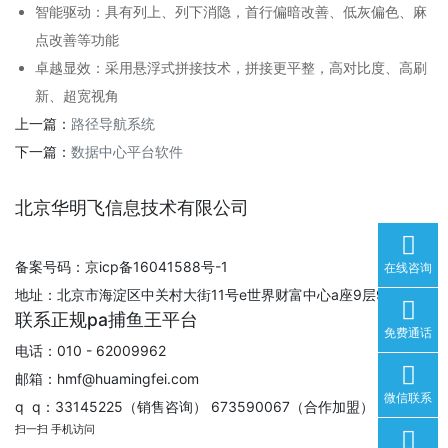
智能驱动：具有列上、列下消隐，首行偏暗改善、低灰偏色、麻
点改善等功能
卓越显效：采用悬浮式拼接技术，拼接更平整，高对比度、高刷
新、超宽视角
上一篇：
路径导航系统
下一篇：
数据中心平台软件
北京华明飞信息技术有限公司
备案号码：京icp备16041588号-1
在线咨询
地址：北京市海淀区中关村大街11号e世界财富中心a座9层930室
联系正规pa捕鱼王平台
免费通话
电话：010 - 62009962
邮箱：
hmf@huamingfei.com
微信联系
q q：33145225（销售咨询） 673590067（合作加盟）
扫一扫 手机访问